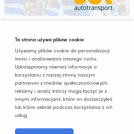
04-04-2025
JUR Autotransport zostaje dumnym
Ta strona używa plików cookie
sponsorem PEC Zwolle
Używamy plików cookie do personalizacji
JUR Autotransport zostaje dumnym
treści i analizowania naszego ruchu.
sponsorem dumy Zwolle: PEC Zwolle!
Udostępniamy również informacje o
korzystaniu z naszej strony naszym
Chcesz wiedzieć, co to oznacza?
partnerom z mediów społecznościowych,
Przeczytaj to na naszym blogu.
reklamy i analiz, którzy mogą łączyć je z
innymi informacjami, które im dostarczyłeś
lub które zebrali podczas korzystania z ich
usług.