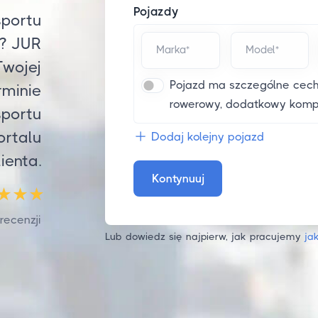
Pojazdy
sportu
? JUR
Marka*
Model*
Twojej
Pojazd ma szczególne cechy
rminie
rowerowy, dodatkowy komplet
sportu
ortalu
Dodaj kolejny pojazd
lienta.
Kontynuuj
recenzji
Lub dowiedz się najpierw, jak pracujemy
ja