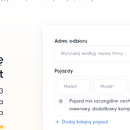
Adres odbioru
Wyszukaj według nazwy firmy i/lub adresu*
ę
t
Pojazdy
Marka*
Model*
3
a
Pojazd ma szczególne cechy
rowerowy, dodatkowy komplet
a
Dodaj kolejny pojazd