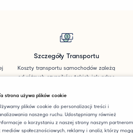
Szczegóły Transportu
ej
Koszty transportu samochodów zależą
od różnych czynników, takich jak adres
a
odbioru i dostawy, długość i waga
samochodu. Skontaktuj się z nami, aby
Ta strona używa plików cookie
otrzymać spersonalizowaną wycenę dla
Używamy plików cookie do personalizacji treści i
Twojego transportu.
p
analizowania naszego ruchu. Udostępniamy również
informacje o korzystaniu z naszej strony naszym partnerom
z mediów społecznościowych, reklamy i analiz, którzy mog