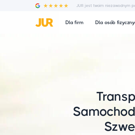
JUR jest twoim niezawodnym p
Dla firm
Dla osób fizyczn
Transp
Samocho
Szwe