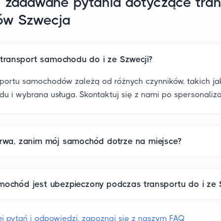
j zadawane pytania dotyczące tra
ów Szwecja
e transport samochodu do i ze Szwecji?
sportu samochodów zależą od różnych czynników, takich ja
zdu i wybrana usługa. Skontaktuj się z nami po spersonali
trwa, zanim mój samochód dotrze na miejsce?
mochód jest ubezpieczony podczas transportu do i ze 
j pytań i odpowiedzi, zapoznaj się z naszym FAQ