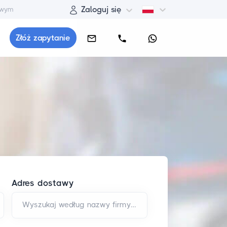
Zaloguj się
owym
Złóż zapytanie
Adres dostawy
Wyszukaj według nazwy firmy i/lub adresu*