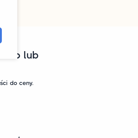
w do lub
ci do ceny.