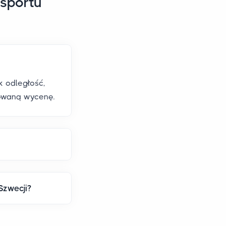
nsportu
k odległość,
zowaną wycenę.
Szwecji?