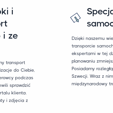
ki i
Specja
rt
samoc
i ze
Dzięki naszemu wi
transporcie samoch
ekspertami w tej d
planowaniu zmniejs
ny transport
Posiadamy rozległ
zacje do Ciebie,
Szwecji. Wraz z ni
ierowcy podczas
międzynarodowy tr
wili sprawdzić
talu klienta.
y i zdjęcia z