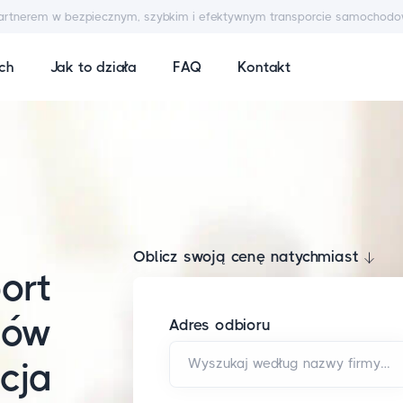
artnerem w bezpiecznym, szybkim i efektywnym transporcie samochod
ych
Jak to działa
FAQ
Kontakt
Oblicz swoją cenę natychmiast
ort
dów
Adres odbioru
Wyszukaj według nazwy firmy i/lub adresu*
cja