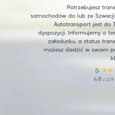
Potrzebujesz tran
samochodów do lub ze Szwecji
Autotransport jest do 
dyspozycji. Informujemy o te
załadunku, a status tran
możesz śledzić w swoim p
k
4.8
z
119