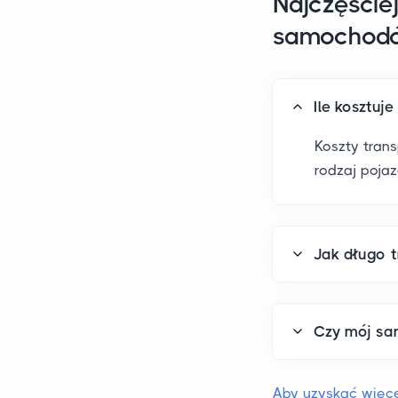
Najczęście
samochod
Ile kosztuj
Koszty tran
rodzaj poja
Jak długo 
Czy mój sa
Aby uzyskać więce