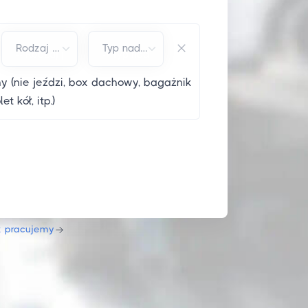
Rodzaj paliwa*
Typ nadwozia*
 (nie jeździ, box dachowy, bagażnik
 kół, itp.)
k pracujemy