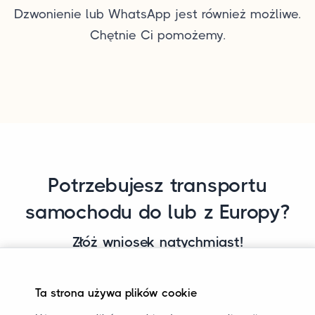
Dzwonienie lub WhatsApp jest również możliwe.
Chętnie Ci pomożemy.
Potrzebujesz transportu
samochodu do lub z Europy?
Złóż wniosek natychmiast!
Chcesz poznać dokładne koszty transportu
Ta strona używa plików cookie
samochodu do lub z Europy? Wypełnij nasz