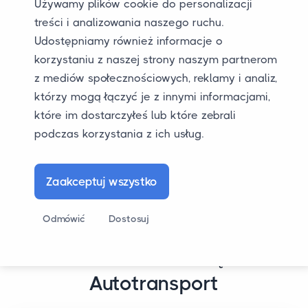
Używamy plików cookie do personalizacji
formularz zgłoszeniowy i otrzymaj ofertę na
treści i analizowania naszego ruchu.
transport samochodu natychmiast.
Udostępniamy również informacje o
korzystaniu z naszej strony naszym partnerom
Złóż wniosek natychmiast
z mediów społecznościowych, reklamy i analiz,
którzy mogą łączyć je z innymi informacjami,
które im dostarczyłeś lub które zebrali
podczas korzystania z ich usług.
Zaakceptuj wszystko
Odmówić
Dostosuj
PRZECZYTAJ NASZE RECENZJE
Co nasi klienci mówią o JUR
Autotransport