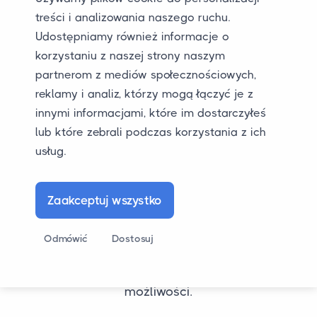
pytanie? Możesz zawsze wysłać nam e-mail.
treści i analizowania naszego ruchu.
Dzwonienie lub wysyłanie wiadomości przez
Udostępniamy również informacje o
WhatsApp jest również możliwe. Z przyjemnością
korzystaniu z naszej strony naszym
Ci pomożemy.
partnerom z mediów społecznościowych,
reklamy i analiz, którzy mogą łączyć je z
innymi informacjami, które im dostarczyłeś
lub które zebrali podczas korzystania z ich
usług.
Zaakceptuj wszystko
Czy nadal chcesz przetransportować swój
Odmówić
Dostosuj
samochód do lub z Turcji? Zadzwoń, wyślij e-mail
lub wiadomość WhatsApp, aby omówić
możliwości.