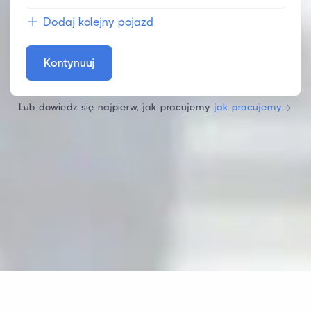
Dodaj kolejny pojazd
Kontynuuj
Lub dowiedz się najpierw, jak pracujemy
jak pracujemy