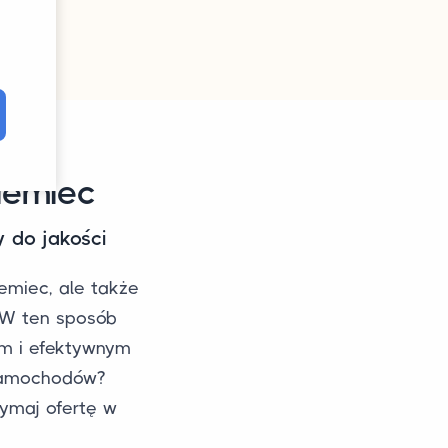
iemiec
 do jakości
emiec, ale także
. W ten sposób
m i efektywnym
samochodów?
zymaj ofertę w