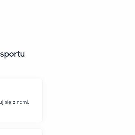
nsportu
j się z nami,