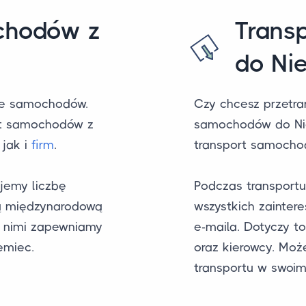
chodów z
Trans
do Ni
le samochodów.
Czy chcesz przetra
rt samochodów z
samochodów do Nie
, jak i
firm
.
transport samocho
jemy liczbę
Podczas transport
łą międzynarodową
wszystkich zainte
z nimi zapewniamy
e-maila. Dotyczy to
emiec.
oraz kierowcy. Moż
transportu w swoim