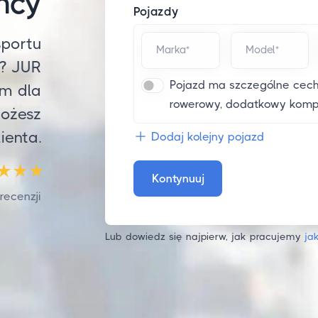
mcy
Pojazdy
sportu
Marka*
Model*
? JUR
Pojazd ma szczególne cechy
ym dla
rowerowy, dodatkowy komplet
możesz
ienta.
Dodaj kolejny pojazd
Kontynuuj
recenzji
Lub dowiedz się najpierw, jak pracujemy
ja