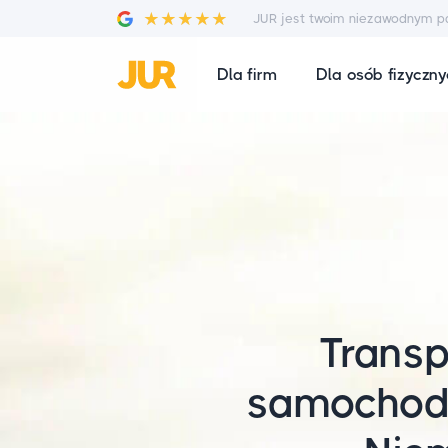
JUR jest twoim niezawodnym p
Dla firm
Dla osób fizyczn
Transp
samocho