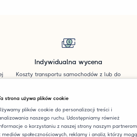
Indywidualna wycena
ej
Koszty transportu samochodów z lub do
la
Niemiec zależą od takich czynników, jak
adres odbioru i dostawy, długość i waga
Ta strona używa plików cookie
samochodu. Skontaktuj się z nami, aby
Używamy plików cookie do personalizacji treści i
otrzymać indywidualną wycenę.
analizowania naszego ruchu. Udostępniamy również
informacje o korzystaniu z naszej strony naszym partnerom
z mediów społecznościowych, reklamy i analiz, którzy mog