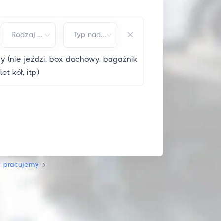
Rodzaj paliwa*
Typ nadwozia*
 (nie jeździ, box dachowy, bagażnik
 kół, itp.)
k pracujemy