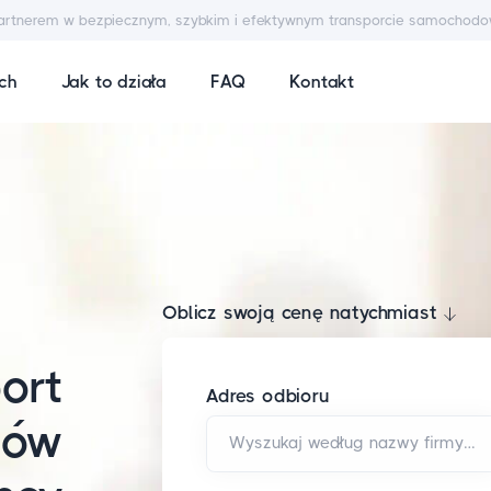
artnerem w bezpiecznym, szybkim i efektywnym transporcie samochod
ych
Jak to działa
FAQ
Kontakt
Oblicz swoją cenę natychmiast
ort
Adres odbioru
dów
Wyszukaj według nazwy firmy i/lub adresu*