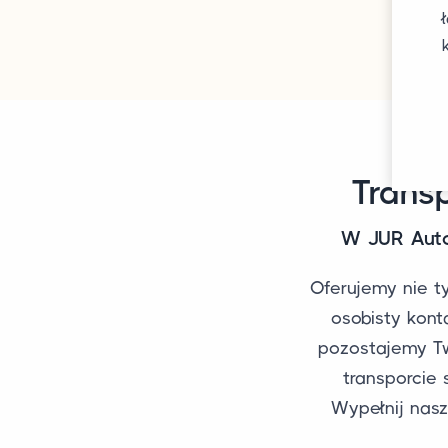
Trans
W JUR Auto
Oferujemy nie t
osobisty kont
pozostajemy T
transporci
Wypełnij nasz