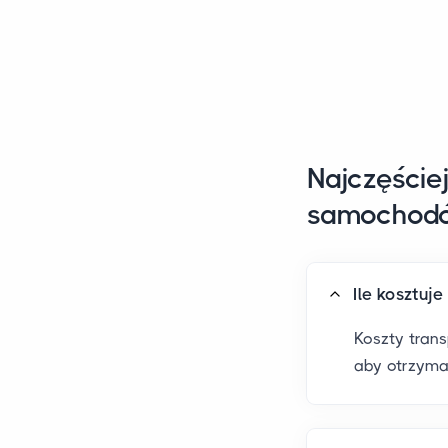
Najczęście
samochod
Ile kosztuj
Koszty tran
aby otrzyma