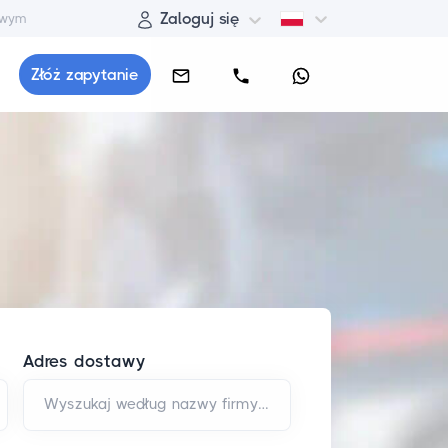
Zaloguj się
owym
Złóż zapytanie
Adres dostawy
Wyszukaj według nazwy firmy i/lub adresu*