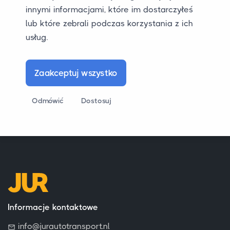
innymi informacjami, które im dostarczyłeś
przyczynić się do naszego sukcesu.
lub które zebrali podczas korzystania z ich
Aplikuj, wysyłając do nas e-mail z CV i krótkim
usług.
listem motywacyjnym.
Zaakceptuj wszystko
Nabywanie w wyniku tego ogłoszenia o pracę
nie jest doceniane.
Odmówić
Dostosuj
Informacje kontaktowe
info@jurautotransport.nl