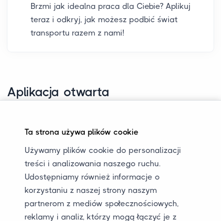
Brzmi jak idealna praca dla Ciebie? Aplikuj
teraz i odkryj, jak możesz podbić świat
transportu razem z nami!
Aplikacja otwarta
Nie znalazłeś odpowiedniej oferty, ale jesteś
przekonany, że byłbyś świetnym dodatkiem do
Ta strona używa plików cookie
naszego zespołu? Zawsze jesteśmy otwarci na
Używamy plików cookie do personalizacji
talenty, które dzielą naszą pasję i mogą wnieść
treści i analizowania naszego ruchu.
coś wyjątkowego do naszej firmy. Skontaktuj się
Udostępniamy również informacje o
z nami, wysyłając swoje CV i krótki list
korzystaniu z naszej strony naszym
motywacyjny, wyjaśniając, dlaczego chcesz z
partnerom z mediów społecznościowych,
nami pracować i jak myślisz, że możesz
reklamy i analiz, którzy mogą łączyć je z