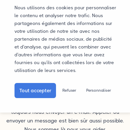
l'adresse de collecte et de livraison, des
Nous utilisons des cookies pour personnaliser
dimensions et du poids de la voiture. Les prix se
le contenu et analyser notre trafic. Nous
situent en moyenne entre 750 € et 1250 € hors
partageons également des informations sur
TVA.
votre utilisation de notre site avec nos
partenaires de médias sociaux, de publicité
et d'analyse, qui peuvent les combiner avec
d'autres informations que vous leur avez
fournies ou qu'ils ont collectées lors de votre
utilisation de leurs services.
Questions ?
Vous souhaitez en savoir plus sur le transport
Tout accepter
Refuser
Personnaliser
automobile depuis ou vers l'Espagne ou avez-
vous une question spécifique ? Vous pouvez
toujours nous envoyer un e-mail. Appeler ou
envoyer un message est bien sûr aussi possible.
Nous sommes là pour vous aider.