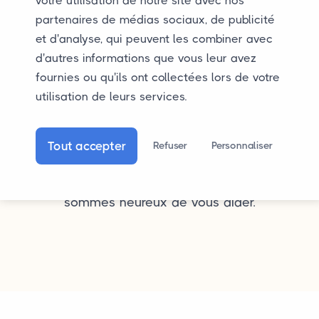
votre utilisation de notre site avec nos
partenaires de médias sociaux, de publicité
et d'analyse, qui peuvent les combiner avec
d'autres informations que vous leur avez
fournies ou qu'ils ont collectées lors de votre
Questions?
utilisation de leurs services.
Voulez-vous en savoir plus sur le transport fermé,
ou avez-vous une autre question ? Vous pouvez
Tout accepter
Refuser
Personnaliser
toujours nous envoyer un email. Appeler ou
WhatsApp est également possible. Nous
sommes heureux de vous aider.