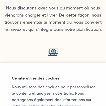
Nous discutons avec vous du moment où nous
viendrons charger et livrer. De cette façon, nous
trouvons ensemble le moment qui vous convient
le mieux et qui s'intègre dans notre planification.
Prix
Les prix pour un transport fermé dépendent de
Ce site utilise des cookies
divers facteurs. Les prix dépendent, entre autres,
Nous utilisons des cookies pour personnaliser
de l'adresse de ramassage et de livraison, des
le contenu et analyser notre trafic. Nous
dimensions et du poids de la voiture.
partageons également des informations sur