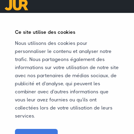
Informations de contact
info@jurautotransport.nl
Ce site utilise des cookies
+31 (0)38 8450683
Nous utilisons des cookies pour
+31 (0)38 8450683
personnaliser le contenu et analyser notre
trafic. Nous partageons également des
Informations d'adresse
informations sur votre utilisation de notre site
avec nos partenaires de médias sociaux, de
JUR Autotransport BV
publicité et d'analyse, qui peuvent les
Marconistraat 15A
combiner avec d'autres informations que
8013 PK Zwolle
vous leur avez fournies ou qu'ils ont
Nederland
collectées lors de votre utilisation de leurs
services.
Général