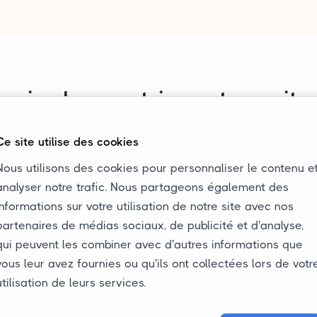
soin de rapatrier votre voitu
Faites une demande immédiatement!
Ce site utilise des cookies
t est prêt pour le rapatriement de votre voiture. Dan
Nous utilisons des cookies pour personnaliser le contenu e
analyser notre trafic. Nous partageons également des
us maintenons un contact personnel, nous assurons q
informations sur votre utilisation de notre site avec nos
ent et nous fournissons plusieurs mises à jour de sta
partenaires de médias sociaux, de publicité et d'analyse,
ix spécifique pour le rapatriement de votre voiture? 
qui peuvent les combiner avec d'autres informations que
de demande sur le site Web et recevez immédiatemen
vous leur avez fournies ou qu'ils ont collectées lors de votr
utilisation de leurs services.
Faites une demande