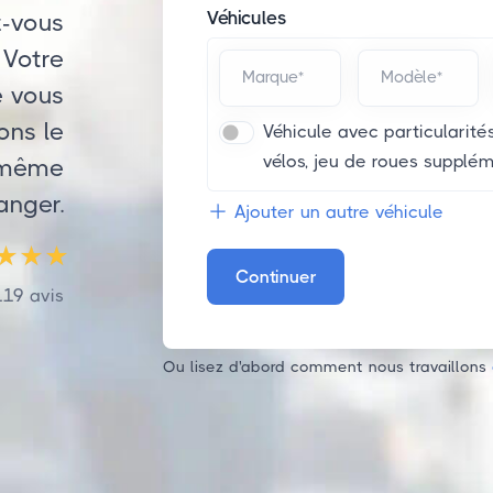
Véhicules
z-vous
 Votre
Marque*
Modèle*
e vous
ons le
Véhicule avec particularités
vélos, jeu de roues suppléme
, même
ranger.
Ajouter un autre véhicule
Continuer
119
avis
Ou lisez d'abord comment nous travaillons