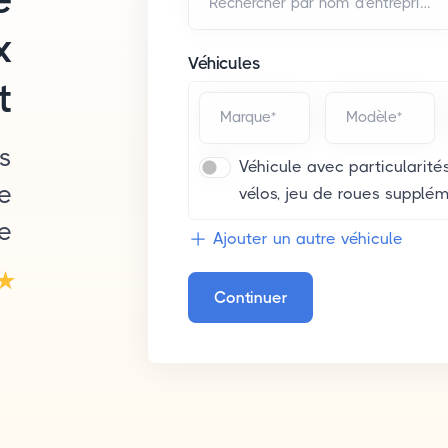
Rechercher par nom d'entreprise et/ou adresse*
x
Véhicules
t
Marque*
Modèle*
es
Véhicule avec particularités
ée
vélos, jeu de roues suppléme
e
Ajouter un autre véhicule
Continuer