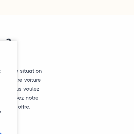
re?
s cette situation
t
ue votre voiture
tut. Vous voulez
Remplissez notre
t une offre.
e