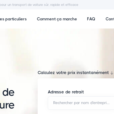
pour un transport de voiture sûr, rapide et efficace
es particuliers
Comment ça marche
FAQ
Con
Calculez votre prix instantanément
 de
Adresse de retrait
ture
Rechercher par nom d'entreprise et/ou adresse*