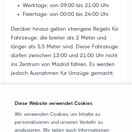
Werktags: von 09:00 bis 21:00 Uhr.
Feiertage: von 00:00 bis 24:00 Uhr.
Darüber hinaus gelten strengere Regeln für
Fahrzeuge, die breiter als 2 Meter und
länger als 5,5 Meter sind. Diese Fahrzeuge
dürfen zwischen 12:00 und 21:00 Uhr nicht
ins Zentrum von Madrid fahren. Es werden
jedoch Ausnahmen für Umzüge gemacht.
Autotransport von oder nach
Spanien
Diese Website verwendet Cookies
Hast du vor, ein oder mehrere
Autos von
Wir verwenden Cookies, um Inhalte zu
oder nach Spanien transportieren zu
personalisieren und unseren Verkehr zu
lassen
? Bei JUR Autotransport
analysieren. Wir teilen auch Informationen