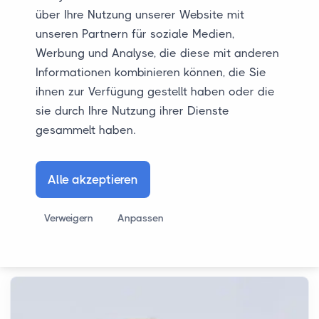
berücksichtigen wir immer die Fahrverbote
über Ihre Nutzung unserer Website mit
unseren Partnern für soziale Medien,
an Feiertagen und an anderen Tagen, an
Werbung und Analyse, die diese mit anderen
denen ein Fahrverbot gelten kann. Dies
Informationen kombinieren können, die Sie
kann unsere Lieferzeiten beeinflussen, aber
ihnen zur Verfügung gestellt haben oder die
dank unseres Kundenportals hast du immer
sie durch Ihre Nutzung ihrer Dienste
einen Echtzeit-Einblick in den Status deines
gesammelt haben.
Transports. So weißt du genau, woran du
bist, unabhängig von Fahrverboten.
Alle akzeptieren
Verweigern
Anpassen
Mehr Blogs von JUR Autotransport