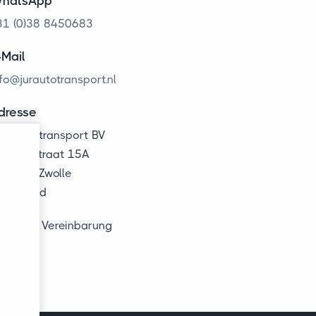
hatsApp
31 (0)38 8450683
-Mail
nfo@jurautotransport.nl
dresse
UR Autotransport BV
arconistraat 15A
013 PK Zwolle
ederland
ur nach Vereinbarung