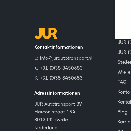
Allge
JUR f
Kontaktinformationen
JUR f
info@jurautotransport.nl
Stell
+31 (0)38 8450683
Wie e
+31 (0)38 8450683
FAQ
Konto
Adressinformationen
Konta
JUR Autotransport BV
Marconistraat 15A
Blog
8013 PK Zwolle
Karrie
Nederland