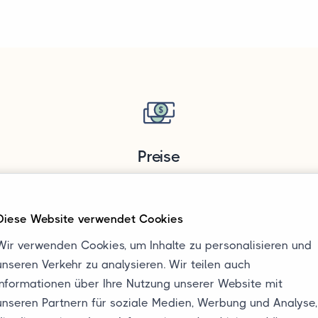
Preise
Die Preise für den Autotransport von
en
oder nach Deutschland hängen unter
Diese Website verwendet Cookies
n
anderem von der Abhol- und
Wir verwenden Cookies, um Inhalte zu personalisieren und
n
Lieferadresse, der Länge und dem
unseren Verkehr zu analysieren. Wir teilen auch
Gewicht des Autos ab. Im Durchschnitt
Informationen über Ihre Nutzung unserer Website mit
liegen die Preise zwischen 200 € und
unseren Partnern für soziale Medien, Werbung und Analyse,
500 € exkl. MwSt.
n