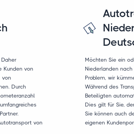
Autot
ch
Niede
Deuts
. Daher
Möchten Sie ein od
ere Kunden von
Niederlanden nach 
l von
Problem, wir kümme
men. Durch
Während des Transp
ilometeranzahl
Beteiligten automa
n umfangreiches
Dies gilt für Sie, 
Partner.
Sie können auch de
Autotransport von
eigenen Kundenport