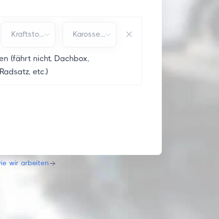
Kraftstoffart*
Karosserie*
n (fährt nicht, Dachbox,
Radsatz, etc.)
ie wir arbeiten