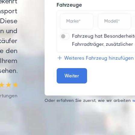
ekehrt
Fahrzeuge
nsport
 Diese
Marke*
Modell*
en und
Fahrzeug hat Besonderheite
käufer
Fahrradträger, zusätzlicher 
ie den
Weiteres Fahrzeug hinzufügen
 Ihrem
sehen.
Weiter
rtungen
Oder erfahren Sie zuerst, wie wir arbeiten
w