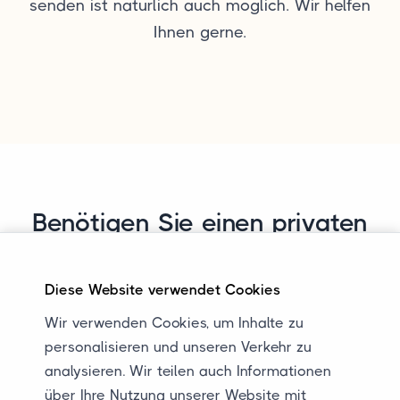
senden ist natürlich auch möglich. Wir helfen
Ihnen gerne.
Benötigen Sie einen privaten
Autotransport?
Diese Website verwendet Cookies
Stellen Sie jetzt eine Anfrage!
Wir verwenden Cookies, um Inhalte zu
Möchten Sie die spezifischen Kosten für Ihren
personalisieren und unseren Verkehr zu
Autotransport erfahren? Füllen Sie unser
analysieren. Wir teilen auch Informationen
Anfrageformular auf der Website aus und
über Ihre Nutzung unserer Website mit