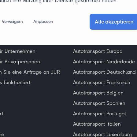
durch Ihre Nutzung ihrer Dienste gesammelt haben.
Alle akzeptieren
Verweigern
Anpassen
mein
Autotransport
ür Unternehmen
Autotransport Europa
ür Privatpersonen
Autotransport Niederlande
en Sie eine Anfrage an JUR
Autotransport Deutschland
s funktioniert
Autotransport Frankreich
Autotransport Belgien
Autotransport Spanien
kt
Autotransport Portugal
Autotransport Italien
re
Autotransport Luxemburg