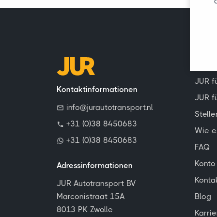
Allge
JUR f
Kontaktinformationen
JUR f
info@jurautotransport.nl
Stell
+31 (0)38 8450683
Wie e
+31 (0)38 8450683
FAQ
Konto
Adressinformationen
Konta
JUR Autotransport BV
Marconistraat 15A
Blog
8013 PK Zwolle
Karrie